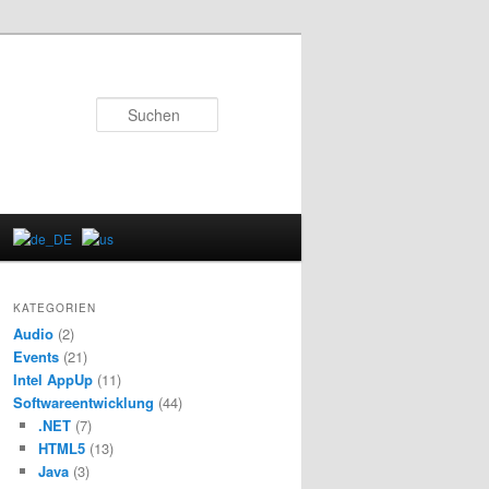
Suchen
KATEGORIEN
Audio
(2)
Events
(21)
Intel AppUp
(11)
Softwareentwicklung
(44)
.NET
(7)
HTML5
(13)
Java
(3)