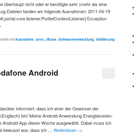
ete überhaupt nicht oder er benötigte sehr (mehr als eine
-Log-Dateien fanden wir folgende Ausnahmen: 2011-04-19
portal.core.listener.PortletContextListener] Exception
→
ortet mit
Ausnahme
,
Java
,
JBoss
,
Softwareentwicklung
,
Validierung
odafone Android
darüber informiert, dass ich einer der Gewinner der
 (Englisch) bin! Meine Android-Anwendung Energiekosten-
te Android-App dieser Woche ausgewählt. Dabei muss ich
al bewusst war, dass ich …
Weiterlesen
→