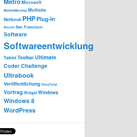
Metro
Microsoft
Multisite
MobileMonday
PHP
Plug-In
Netbook
San Francisco
Router
Software
Softwareentwicklung
Ultimate
Toolbar
Tablet
Coder Challenge
Ultrabook
Veröffentlichung
VirusTotal
Vortrag
Windows
Widget
Windows 8
WordPress