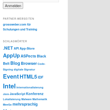
PARTNER-WEBSEITEN
grossweber.com für
Schulungen und Training
SCHLAGWÖRTER
.NET
API
App-Store
AppUp
ASPects
Black
Blog
Browser
Belt
Code-
Signing
digitale Signatur
Event
HTML5
IDF
Intel
Internationalisierung
Konferenz
JavaScript
Java
Lokalisierung
Malware
Mathematik
mehrsprachig
MeeGo