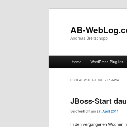
AB-WebLog.
Andreas Breitschopp
Hauptmenü
Home
WordPress Plug-Ins
Zum Inhalt wechseln
Zum sekundären Inhalt wec
SCHLAGWORT-ARCHIVE:
JAVA
JBoss-Start dau
Veröffentlicht am
27. April 2011
In den vergangenen Wochen h